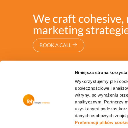
We craft cohesive, 
marketing strategie
BOOK A CALL
Niniejsza strona korzysta
Wykorzystujemy pliki cook
społecznościowe i analizo
witryny, po wyrażeniu pr
analitycznym. Partnerzy m
uzyskanymi podczas korzy
BIURO@FEB.NE
danych osobowych znajdą 
Preferencji plików cooki