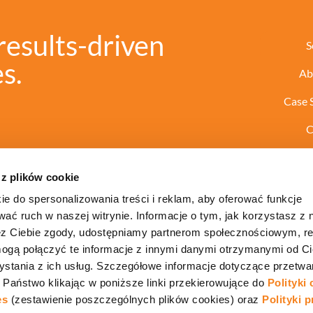
results-driven
S
s.
Ab
Case 
C
 z plików cookie
ie do spersonalizowania treści i reklam, aby oferować funkcje
wać ruch w naszej witrynie. Informacje o tym, jak korzystasz z 
zez Ciebie zgody, udostępniamy partnerom społecznościowym, 
ogą połączyć te informacje z innymi danymi otrzymanymi od Ci
stania z ich usług. Szczegółowe informacje dotyczące przetwa
T.PL
Państwo klikając w poniższe linki przekierowujące do
Polityki
es
(zestawienie poszczególnych plików cookies) oraz
Polityki 