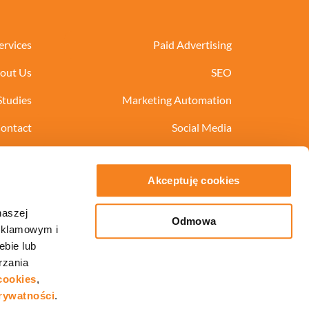
ervices
Paid Advertising
out Us
SEO
Studies
Marketing Automation
ontact
Social Media
Marketing Consultation
Akceptuję cookies
naszej
Odmowa
reklamowym i
ebie lub
POLISH VERSION
rzania
 cookies
,
prywatności
.